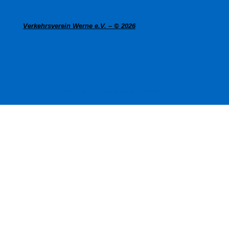
Verkehrsverein Werne e.V. – © 2026
WordPress Themes designed by Designers Inn