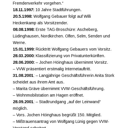
Fremdenverkehr vorgehen.“
18.11.1997:
10 Jahre Stadtführungen.
20.5.1998:
Wolfgang Gebauer folgt auf Willi
Heckenkamp als Vorsitzender.
08.08.1998:
Erste TAG-Broschüre: Ascheberg,
Lüdinghausen, Nordkirchen. Olfen, Selm, Senden und
Werne.
15.01.1999:
Rücktritt Wolfgang Gebauers vom Vorsitz.
28.03.2000:
Klassifizierung von Privatunterkünften.
28.06.2000:
– Jochen Höinghaus übernimmt Vorsitz.
– VVW präsentiert erstmalig Internetauftritt.
31.08.2001
: – Langjährige Geschäftsführerin Anita Stork
scheidet aus ihrem Amt aus.
– Marita Gräve übernimmt VVW-Geschäftsführung.
– Wohnmobilstation am Hagen eröffnet.
28.09.2001
: – Stadtrundgang „auf der Leinwand“
möglich.
– Vors. Jochen Höinghaus begrüßt 150. Mitglied.
– Mißtrauensantrag von Wolfgang Lünig gegen VVW-
Vorstand scheitert.