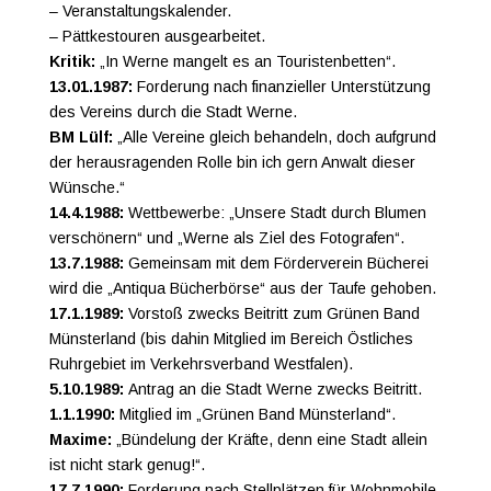
– Veranstaltungskalender.
– Pättkestouren ausgearbeitet.
Kritik:
„In Werne mangelt es an Touristenbetten“.
13.01.1987:
Forderung nach finanzieller Unterstützung
des Vereins durch die Stadt Werne.
BM Lülf:
„Alle Vereine gleich behandeln, doch aufgrund
der herausragenden Rolle bin ich gern Anwalt dieser
Wünsche.“
14.4.1988:
Wettbewerbe: „Unsere Stadt durch Blumen
verschönern“ und „Werne als Ziel des Fotografen“.
13.7.1988:
Gemeinsam mit dem Förderverein Bücherei
wird die „Antiqua Bücherbörse“ aus der Taufe gehoben.
17.1.1989:
Vorstoß zwecks Beitritt zum Grünen Band
Münsterland (bis dahin Mitglied im Bereich Östliches
Ruhrgebiet im Verkehrsverband Westfalen).
5.10.1989:
Antrag an die Stadt Werne zwecks Beitritt.
1.1.1990:
Mitglied im „Grünen Band Münsterland“.
Maxime:
„Bündelung der Kräfte, denn eine Stadt allein
ist nicht stark genug!“.
17.7.1990:
Forderung nach Stellplätzen für Wohnmobile.