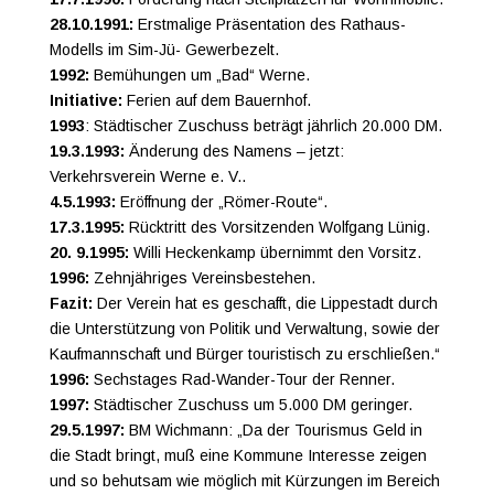
28.10.1991:
Erstmalige Präsentation des Rathaus-
Modells im Sim-Jü- Gewerbezelt.
1992:
Bemühungen um „Bad“ Werne.
Initiative:
Ferien auf dem Bauernhof.
1993
: Städtischer Zuschuss beträgt jährlich 20.000 DM.
19.3.1993:
Änderung des Namens – jetzt:
Verkehrsverein Werne e. V..
4.5.1993:
Eröffnung der „Römer-Route“.
17.3.1995:
Rücktritt des Vorsitzenden Wolfgang Lünig.
20. 9.1995:
Willi Heckenkamp übernimmt den Vorsitz.
1996:
Zehnjähriges Vereinsbestehen.
Fazit:
Der Verein hat es geschafft, die Lippestadt durch
die Unterstützung von Politik und Verwaltung, sowie der
Kaufmannschaft und Bürger touristisch zu erschließen.“
1996:
Sechstages Rad-Wander-Tour der Renner.
1997:
Städtischer Zuschuss um 5.000 DM geringer.
29.5.1997:
BM Wichmann: „Da der Tourismus Geld in
die Stadt bringt, muß eine Kommune Interesse zeigen
und so behutsam wie möglich mit Kürzungen im Bereich