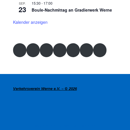
15:30
-
17:00
SEP.
23
Boule-Nachmittag an Gradierwerk Werne
Kalender anzeigen
Verkehrsverein Werne e.V. – © 2026
WordPress Themes designed by Designers Inn