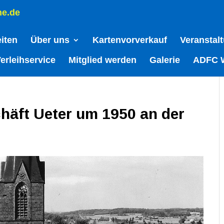
ne.de
eiten
Über uns
Kartenvorverkauf
Veranstal
erleihservice
Mitglied werden
Galerie
ADFC 
häft Ueter um 1950 an der