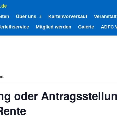
.de
eiten
Über uns
Kartenvorverkauf
Veranstal
erleihservice
Mitglied werden
Galerie
ADFC 
en.
g oder Antragsstellun
Rente