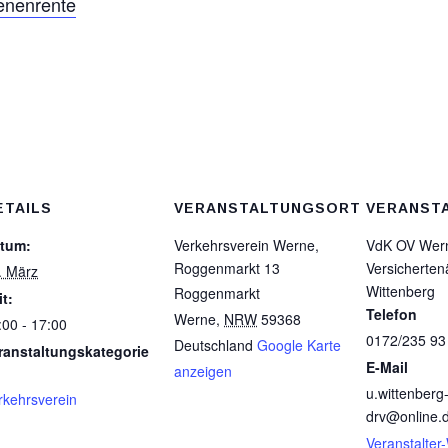
enenrente
ETAILS
VERANSTALTUNGSORT
VERANST
tum:
Verkehrsverein Werne,
VdK OV Wern
Roggenmarkt 13
Versicherten
. März
Wittenberg
Roggenmarkt
it:
Telefon
Werne
,
NRW
59368
:00 - 17:00
0172/235 93
Deutschland
Google Karte
ranstaltungskategorie
E-Mail
anzeigen
u.wittenberg
rkehrsverein
drv@online.
Veranstalter